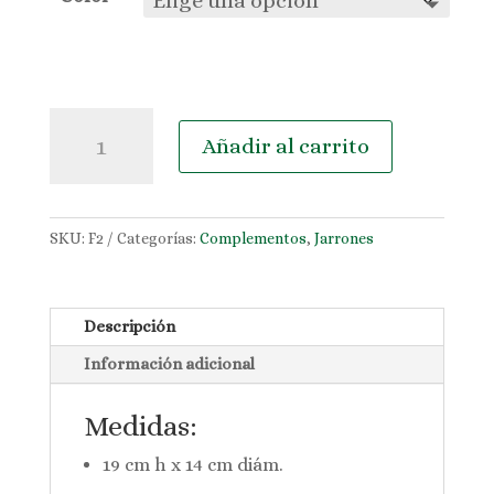
Florero
Añadir al carrito
de
colores
cantidad
SKU:
F2
Categorías:
Complementos
,
Jarrones
Descripción
Información adicional
Medidas:
19 cm h x 14 cm diám.