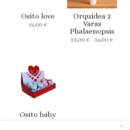
Osito love
Orquídea 2
Varas
21,00
€
Phalaenopsis
Rang
23,00
€
-
35,00
€
de
precio
desde
23,00 
hasta
35,00 
Osito baby
4,00
€