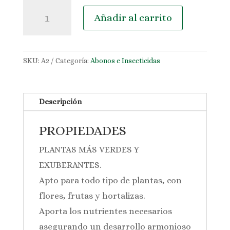
Fertilizante
Añadir al carrito
Universal
Protect
Garden
cantidad
SKU:
A2
Categoría:
Abonos e Insecticidas
Descripción
PROPIEDADES
PLANTAS MÁS VERDES Y
EXUBERANTES.
Apto para todo tipo de plantas, con
flores, frutas y hortalizas.
Aporta los nutrientes necesarios
asegurando un desarrollo armonioso