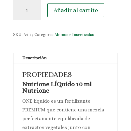
Abono
Añadir al carrito
líquido
concentrado
Nutrione
cantidad
SKU:
A4-1
Categoría:
Abonos e Insecticidas
Descripción
PROPIEDADES
Nutrione LÍQuido 10 ml
Nutrione
ONE líquido es un fertilizante
PREMIUM que contiene una mezcla
perfectamente equilibrada de
extractos vegetales junto con